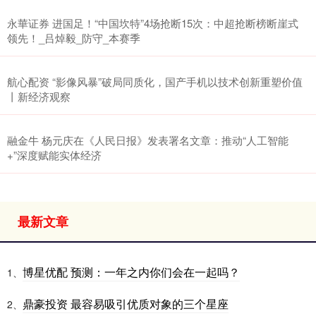
永華证券 进国足！“中国坎特”4场抢断15次：中超抢断榜断崖式
领先！_吕焯毅_防守_本赛季
航心配资 “影像风暴”破局同质化，国产手机以技术创新重塑价值
丨新经济观察
融金牛 杨元庆在《人民日报》发表署名文章：推动“人工智能
+”深度赋能实体经济
最新文章
博星优配 预测：一年之内你们会在一起吗？
1、
鼎豪投资 最容易吸引优质对象的三个星座
2、