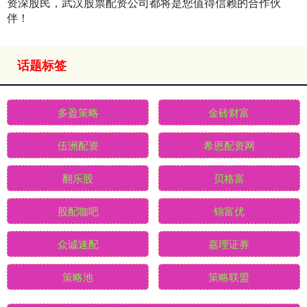
资深股民，武汉股票配资公司都将是您值得信赖的合作伙
伴！
话题标签
多盈策略
金砖财富
伍洲配资
希恩配资网
翻乐股
贝格富
股配咖吧
锦富优
众诚速配
嘉理证券
策略池
策略联盟