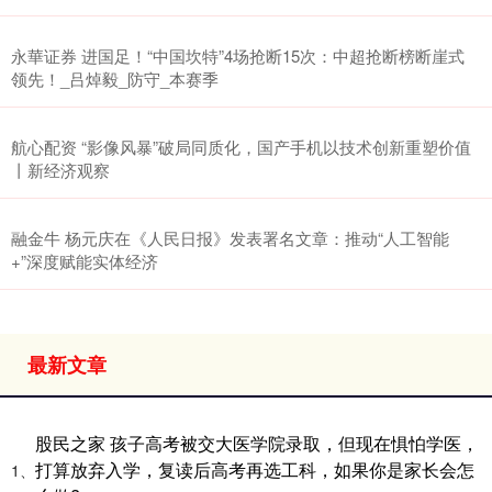
永華证券 进国足！“中国坎特”4场抢断15次：中超抢断榜断崖式
领先！_吕焯毅_防守_本赛季
航心配资 “影像风暴”破局同质化，国产手机以技术创新重塑价值
丨新经济观察
融金牛 杨元庆在《人民日报》发表署名文章：推动“人工智能
+”深度赋能实体经济
最新文章
股民之家 孩子高考被交大医学院录取，但现在惧怕学医，
打算放弃入学，复读后高考再选工科，如果你是家长会怎
1、