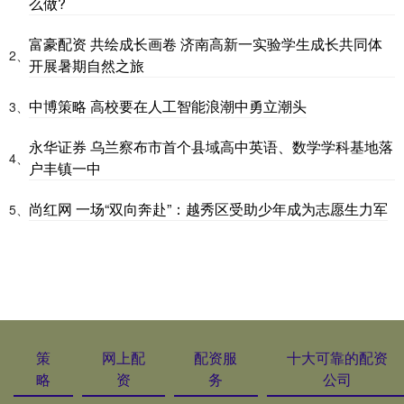
么做?
富豪配资 共绘成长画卷 济南高新一实验学生成长共同体
2、
开展暑期自然之旅
中博策略 高校要在人工智能浪潮中勇立潮头
3、
永华证券 乌兰察布市首个县域高中英语、数学学科基地落
4、
户丰镇一中
尚红网 一场“双向奔赴”：越秀区受助少年成为志愿生力军
5、
策
网上配
配资服
十大可靠的配资
略
资
务
公司