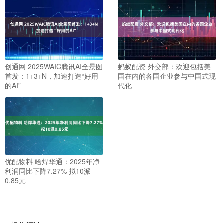
创通网 2025WAIC腾讯AI全景图
蚂蚁配资 外交部：欢迎包括美
首发：1+3+N，加速打造“好用
国在内的各国企业参与中国式现
的AI”
代化
优配物料 哈焊华通：2025年净
利润同比下降7.27% 拟10派
0.85元