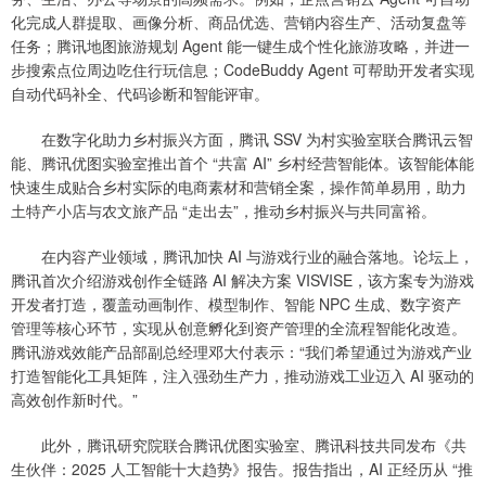
化完成人群提取、画像分析、商品优选、营销内容生产、活动复盘等
任务；腾讯地图旅游规划 Agent 能一键生成个性化旅游攻略，并进一
步搜索点位周边吃住行玩信息；CodeBuddy Agent 可帮助开发者实现
自动代码补全、代码诊断和智能评审。
在数字化助力乡村振兴方面，腾讯 SSV 为村实验室联合腾讯云智
能、腾讯优图实验室推出首个 “共富 AI” 乡村经营智能体。该智能体能
快速生成贴合乡村实际的电商素材和营销全案，操作简单易用，助力
土特产小店与农文旅产品 “走出去”，推动乡村振兴与共同富裕。
在内容产业领域，腾讯加快 AI 与游戏行业的融合落地。论坛上，
腾讯首次介绍游戏创作全链路 AI 解决方案 VISVISE，该方案专为游戏
开发者打造，覆盖动画制作、模型制作、智能 NPC 生成、数字资产
管理等核心环节，实现从创意孵化到资产管理的全流程智能化改造。
腾讯游戏效能产品部副总经理邓大付表示：“我们希望通过为游戏产业
打造智能化工具矩阵，注入强劲生产力，推动游戏工业迈入 AI 驱动的
高效创作新时代。”
此外，腾讯研究院联合腾讯优图实验室、腾讯科技共同发布《共
生伙伴：2025 人工智能十大趋势》报告。报告指出，AI 正经历从 “推