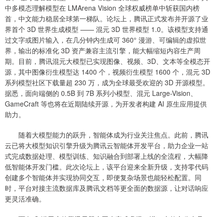
中多模态理解模型在 LMArena Vision 全球权威榜单中斩获国内榜
首，中文能力稳居全球第一梯队。论坛上，腾讯正式发布并开源了业
界首个 3D 世界生成模型 —— 混元 3D 世界模型 1.0。该模型支持通
过文字或图片输入，在几分钟内生成可 360° 漫游、可编辑的虚拟世
界，输出的标准化 3D 资产兼容主流引擎，能大幅缩短内容生产周
期。目前，腾讯混元大模型已实现图像、视频、3D、文本等全模态开
源，其中图像衍生模型达 1400 个，视频衍生模型 1600 个，混元 3D
系列模型社区下载量超 230 万，成为全球最受欢迎的 3D 开源模型。
据悉，面向端侧的 0.5B 到 7B 系列小模型、混元 Large-Vision、
GameCraft 等也将在近期陆续开源，为开发者构建 AI 原生应用提供
助力。
随着大模型能力的跃升，智能体成为行业关注焦点。此前，腾讯
云已将大模型知识引擎升级为腾讯云智能体开发平台，助力企业一站
式完成数据处理、模型训练、知识融合到部署上线的全流程，大幅降
低智能体开发门槛。此次论坛上，该平台迎来全新升级，支持零代码
创建多个智能体并实现协同交互，即便复杂场景也能轻松配置。同
时，平台对接主流数据库及腾讯文档等更全面的数据源，让对话响应
更灵活准确。