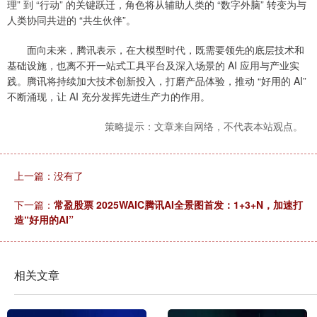
理” 到 “行动” 的关键跃迁，角色将从辅助人类的 “数字外脑” 转变为与
人类协同共进的 “共生伙伴”。
面向未来，腾讯表示，在大模型时代，既需要领先的底层技术和
基础设施，也离不开一站式工具平台及深入场景的 AI 应用与产业实
践。腾讯将持续加大技术创新投入，打磨产品体验，推动 “好用的 AI”
不断涌现，让 AI 充分发挥先进生产力的作用。
策略提示：文章来自网络，不代表本站观点。
上一篇：没有了
下一篇：
常盈股票 2025WAIC腾讯AI全景图首发：1+3+N，加速打
造“好用的AI”
相关文章