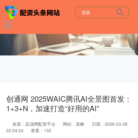
创通网 2025WAIC腾讯AI全景图首发：
1+3+N，加速打造“好用的AI”
来源：晶顶网配资平台
网站：策略
日期：2026-03-28
22:24:24
查看：132